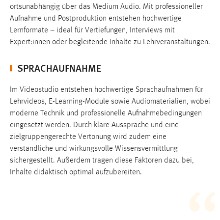
ortsunabhängig über das Medium Audio. Mit professioneller
Kartenkacheln „Karte“ von OpenStreetMap:
Aufnahme und Postproduktion entstehen hochwertige
https://osmfoundation.org/wiki/Privacy_Policy
Lernformate – ideal für Vertiefungen, Interviews mit
Kartenkacheln „Satellit“ von ESRI/ArcGIS:
Expert:innen oder begleitende Inhalte zu Lehrveranstaltungen.
https://trust.arcgis.com/de/privacy/privacy-tab-
SPRACHAUFNAHME
intro.htm
Kartenmaterial
Im Videostudio entstehen hochwertige Sprachaufnahmen für
Lehrvideos, E-Learning-Module sowie Audiomaterialien, wobei
Name:
moderne Technik und professionelle Aufnahmebedingungen
eportfolio_map
eingesetzt werden. Durch klare Aussprache und eine
Anbieter:
zielgruppengerechte Vertonung wird zudem eine
OpenStreet Map & ESRI Maps
verständliche und wirkungsvolle Wissensvermittlung
sichergestellt. Außerdem tragen diese Faktoren dazu bei,
Zweck:
Inhalte didaktisch optimal aufzubereiten.
Darstellung der Kacheln für die Karte
Cookie Laufzeit:
3 Monate