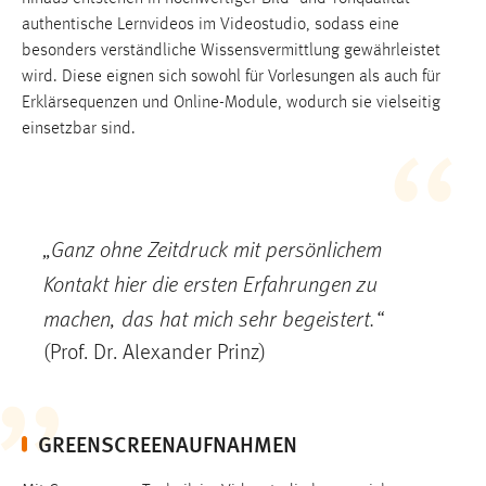
einloggen zu können.
authentische Lernvideos im Videostudio, sodass eine
Cookie Laufzeit:
besonders verständliche Wissensvermittlung gewährleistet
24 Stunden
wird. Diese eignen sich sowohl für Vorlesungen als auch für
Erklärsequenzen und Online-Module, wodurch sie vielseitig
einsetzbar sind.
STATISTIK
Statistik Cookies erfassen Informationen anonym.
Diese Informationen helfen uns zu verstehen, wie
unsere Besucher unsere Website nutzen.
„Ganz ohne Zeitdruck mit persönlichem
Kontakt hier die ersten Erfahrungen zu
Matomo
machen, das hat mich sehr begeistert.“
Name:
(Prof. Dr. Alexander Prinz)
_pk_ref, _pk_cvar, _pk_id, _pk_ses
Zweck:
Zugriffsstatistik
GREENSCREENAUFNAHMEN
Cookie Laufzeit:
Max. 13 Monate