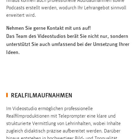
hinaus können auch professionelle Audioaufnahmen sowie
Podcasts erstellt werden, wodurch Ihr Lehrangebot sinnvoll
Cookie Laufzeit:
erweitert wird.
1 Jahr
Nehmen Sie gerne Kontakt mit uns auf!
Performance
Das Team des Videostudios berät Sie nicht nur, sondern
unterstützt Sie auch umfassend bei der Umsetzung Ihrer
Name:
Ideen.
staticfilecache
Zweck:
Für performante Seitenauslieferung wird in diesem Cookie
gespeichert, ob man eingeloggt ist.
REALFILMAUFNAHMEN
Login
Name:
Im Videostudio ermöglichen professionelle
fe_user, be_user, be_lastLoginProvider
Realfilmproduktionen mit Teleprompter eine klare und
strukturierte Vermittlung von Lehrinhalten, wobei Inhalte
Zweck:
zugleich didaktisch präzise aufbereitet werden. Darüber
Dieser Cookie ist notwendig um sich an der Website
hinaus entstehen in hochwertiger Bild- und Tonqualität