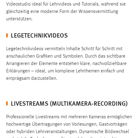
Cookie Laufzeit:
Videostudio ideal für Lehrvideos und Tutorials, während sie
3 Monate
gleichzeitig eine moderne Form der Wissensvermittlung
unterstützen.
Facebook Pixel
LEGETECHNIKVIDEOS
Name:
_fbp
Legetechnikvideos vermitteln Inhalte Schritt für Schritt mit
Anbieter:
anschaulichen Grafiken und Symbolen. Durch das sichtbare
Facebook
Arrangieren der Elemente entstehen klare, nachvollziehbare
Erklärungen – ideal, um komplexe Lehrthemen einfach und
Zweck:
einprägsam darzustellen.
Conversion-Tracking
Cookie Laufzeit:
3 Monate
LIVESTREAMS (MULTIKAMERA-RECORDING)
Professionelle Livestreams mit mehreren Kameras ermöglichen
EXTERNE MEDIEN
hochwertige Übertragungen von Vorlesungen, Gastvorträgen
oder hybriden Lehrveranstaltungen. Dynamische Bildwechsel
Um Inhalte von Videoplattformen und Social Media