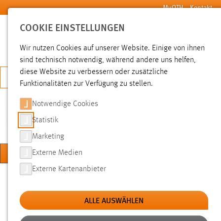
Zum Hauptinhalt springen
MyOTH
Kontakt
COOKIE EINSTELLUNGEN
SUCHE
Wir nutzen Cookies auf unserer Website. Einige von ihnen
sind technisch notwendig, während andere uns helfen,
diese Website zu verbessern oder zusätzliche
JETZT BEWERBEN
Funktionalitäten zur Verfügung zu stellen.
Notwendige Cookies
KOMPETENZZENTRUM
DIGITALE LEHRE
Statistik
Marketing
MENÜ
Externe Medien
Externe Kartenanbieter
Sie sind hier:
Hochschule
Über uns
Einrichtungen
Angebote des KDL
Videostudio & Lernmedienproduktion
ALLE AUSWÄHLEN