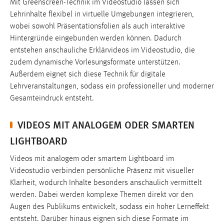
Mit Greenscreen-Technik im Videostudio lassen sich
Lehrinhalte flexibel in virtuelle Umgebungen integrieren,
wobei sowohl Präsentationsfolien als auch interaktive
MARKETING
Hintergründe eingebunden werden können. Dadurch
entstehen anschauliche Erklärvideos im Videostudio, die
Marketing Cookies werden von Drittanbietern
zudem dynamische Vorlesungsformate unterstützen.
verwendet, um personalisierte Werbung anzuzeigen.
Außerdem eignet sich diese Technik für digitale
Sie tun dies, indem sie Besucher über Websites
Lehrveranstaltungen, sodass ein professioneller und moderner
hinweg verfolgen.
Gesamteindruck entsteht.
Google Ads
VIDEOS MIT ANALOGEM ODER SMARTEN
Name:
LIGHTBOARD
_gcl_au
Videos mit analogem oder smartem Lightboard im
Anbieter:
Videostudio verbinden persönliche Präsenz mit visueller
Google Ireland Limited
Klarheit, wodurch Inhalte besonders anschaulich vermittelt
Zweck:
werden. Dabei werden komplexe Themen direkt vor den
Conversion-Tracking
Augen des Publikums entwickelt, sodass ein hoher Lerneffekt
entsteht. Darüber hinaus eignen sich diese Formate im