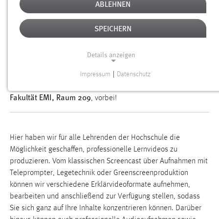
VIDEOSTUDIO UND
ABLEHNEN
LERNMEDIENPRODUKTION
SPEICHERN
Sie haben Interesse daran, eigene Lernvideos für Ihre Kurse
und Vorlesungen zu produzieren, möchten jedoch nicht selbst
Details anzeigen
ein professionelles Videosetup aufbauen oder das Video im
Anschluss an die Aufnahme bearbeiten? – Dann kommen Sie
Impressum
|
Datenschutz
NOTWENDIGE COOKIES
Amberg im Gebäude der
gerne in unserem Videostudio in
Fakultät EMI, Raum 209
, vorbei!
Notwendige Cookies ermöglichen grundlegende
Funktionen und sind für die einwandfreie Funktion der
Website erforderlich.
Hier haben wir für alle Lehrenden der Hochschule die
Einverständnis
Möglichkeit geschaffen, professionelle Lernvideos zu
produzieren. Vom klassischen Screencast über Aufnahmen mit
Name:
Teleprompter, Legetechnik oder Greenscreenproduktion
cookie_consent
können wir verschiedene Erklärvideoformate aufnehmen,
Zweck:
bearbeiten und anschließend zur Verfügung stellen, sodass
Dieser Cookie speichert die ausgewählten Einverständnis-
Sie sich ganz auf Ihre Inhalte konzentrieren können. Darüber
Optionen des Benutzers