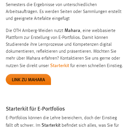
Semesters die Ergebnisse von unterschiedlichen
Cookie Laufzeit:
Arbeitsaufträgen. Es werden Seiten oder Sammlungen erstellt
1 Jahr
und geeignete Artefakte eingefügt
Mahara
Performance
Die OTH Amberg-Weiden nutzt
, eine webbasierte
Plattform zur Erstellung von E-Portfolios. Damit können
Name:
Studierende ihre Lernprozesse und Kompetenzen digital
staticfilecache
dokumentieren, reflektieren und präsentieren. Möchten Sie
mehr über Mahara erfahren? Kontaktieren Sie uns gerne oder
Zweck:
Starterkit
nutzen Sie direkt unser
für einen schnellen Einstieg.
Für performante Seitenauslieferung wird in diesem Cookie
gespeichert, ob man eingeloggt ist.
LINK ZU MAHARA
Login
Name:
fe_user, be_user, be_lastLoginProvider
Starterkit für E-Portfolios
Zweck:
E-Portfolios können die Lehre bereichern, doch der Einstieg
Dieser Cookie ist notwendig um sich an der Website
Starterkit
fällt oft schwer. Im
befindet sich alles, was Sie für