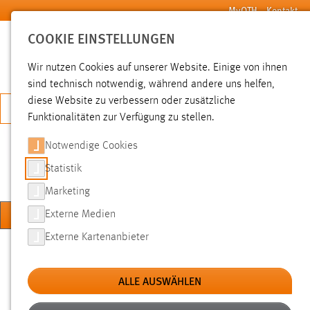
Zum Hauptinhalt springen
MyOTH
Kontakt
COOKIE EINSTELLUNGEN
SUCHE
Wir nutzen Cookies auf unserer Website. Einige von ihnen
sind technisch notwendig, während andere uns helfen,
diese Website zu verbessern oder zusätzliche
JETZT BEWERBEN
Funktionalitäten zur Verfügung zu stellen.
Notwendige Cookies
KOMPETENZZENTRUM
DIGITALE LEHRE
Statistik
Marketing
MENÜ
Externe Medien
Externe Kartenanbieter
Sie sind hier:
E-Portfolios
Hochschule
Über uns
Einrichtungen
ALLE AUSWÄHLEN