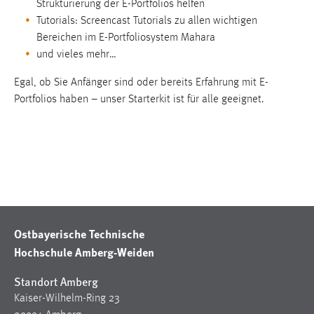
Strukturierung der E-Portfolios helfen
Tutorials: Screencast Tutorials zu allen wichtigen
Bereichen im E-Portfoliosystem Mahara
MARKETING
und vieles mehr…
Marketing Cookies werden von Drittanbietern
Egal, ob Sie Anfänger sind oder bereits Erfahrung mit E-
verwendet, um personalisierte Werbung anzuzeigen.
Portfolios haben – unser Starterkit ist für alle geeignet.
Sie tun dies, indem sie Besucher über Websites
hinweg verfolgen.
Google Ads
Name:
_gcl_au
Anbieter:
Ostbayerische Technische
Google Ireland Limited
Hochschule Amberg-Weiden
Zweck:
Standort Amberg
Conversion-Tracking
Kaiser-Wilhelm-Ring 23