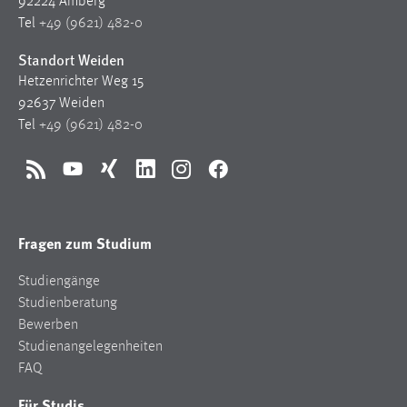
Cookie Laufzeit:
92224 Amberg
3 Monate
Tel
+49 (9621) 482-0
Standort Weiden
Facebook Pixel
Hetzenrichter Weg 15
92637 Weiden
Name:
Tel
+49 (9621) 482-0
_fbp
Anbieter:
RSS
YouTube
Xing
LinkedIn
Instagram
Facebook
Facebook
Zweck:
Conversion-Tracking
Fragen zum Studium
Cookie Laufzeit:
Studiengänge
3 Monate
Studienberatung
Bewerben
Studienangelegenheiten
EXTERNE MEDIEN
FAQ
Um Inhalte von Videoplattformen und Social Media
Für Studis