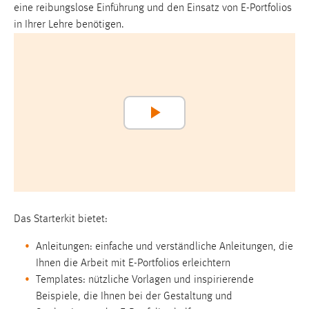
einloggen zu können.
eine reibungslose Einführung und den Einsatz von E-Portfolios
in Ihrer Lehre benötigen.
Cookie Laufzeit:
24 Stunden
STATISTIK
Statistik Cookies erfassen Informationen anonym.
Play
Diese Informationen helfen uns zu verstehen, wie
unsere Besucher unsere Website nutzen.
Video
Matomo
Name:
Das Starterkit bietet:
_pk_ref, _pk_cvar, _pk_id, _pk_ses
Anleitungen: einfache und verständliche Anleitungen, die
Zweck:
Ihnen die Arbeit mit E-Portfolios erleichtern
Zugriffsstatistik
Templates: nützliche Vorlagen und inspirierende
Cookie Laufzeit:
Beispiele, die Ihnen bei der Gestaltung und
Max. 13 Monate