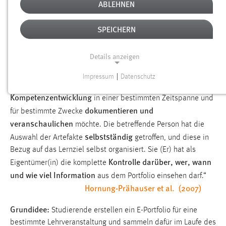
E-PORTFOLIOS AN DER OTH AMBERG-
ABLEHNEN
WEIDEN
SPEICHERN
digitale Sammlung
„E-Portfolio ist eine
von “mit Geschick
Details anzeigen
gemachten Arbeiten“ (=lat. Artefakte) einer Person, die
das Produkt
und den
dadurch
(Lernergebnisse)
Impressum
|
Datenschutz
Prozess
ihrer
NOTWENDIGE COOKIES
(Lernpfad/Wachstum)
Kompetenzentwicklung
in einer bestimmten Zeitspanne und
Notwendige Cookies ermöglichen grundlegende
dokumentieren und
für bestimmte Zwecke
Funktionen und sind für die einwandfreie Funktion der
veranschaulichen
möchte. Die betreffende Person hat die
Website erforderlich.
selbstständig
Auswahl der Artefakte
getroffen, und diese in
Einverständnis
Bezug auf das Lernziel selbst organisiert. Sie (Er) hat als
Kontrolle darüber, wer, wann
Eigentümer(in) die komplette
Name:
und wie viel Information
aus dem Portfolio einsehen darf.“
cookie_consent
Hornung-Prähauser et al. (2007)
Zweck:
Grundidee:
Studierende erstellen ein E-Portfolio für eine
Dieser Cookie speichert die ausgewählten Einverständnis-
Optionen des Benutzers
bestimmte Lehrveranstaltung und sammeln dafür im Laufe des