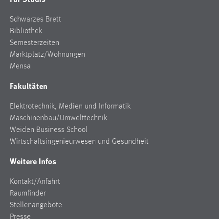
Plattformen anzeigen zu können, werden von diesen
externen Medien Cookies gesetzt.
Schwarzes Brett
Bibliothek
YouTube
Semesterzeiten
Marktplatz/Wohnungen
Mensa
Vimeo
Fakultäten
Elektrotechnik, Medien und Informatik
EXTERNE KARTENANBIETER
Maschinenbau/Umwelttechnik
Um Karten anzeigen zu können müssen die Kacheln
Weiden Business School
von externen Dienstleistern geladen werden. Es
Wirtschaftsingenieurwesen und Gesundheit
werden hier Daten von externern Anbietern geladen.
OpenStreetMap Foundation
Weitere Infos
Diese Anbieter sind:
und
Environmental Systems Research Institute
Kontakt/Anfahrt
(Esri)
bzw. deren ArcGIS-Produkte;
Raumfinder
Es gelten die Datenschutzbestimmungen dieser
Stellenangebote
Dienste:
Presse