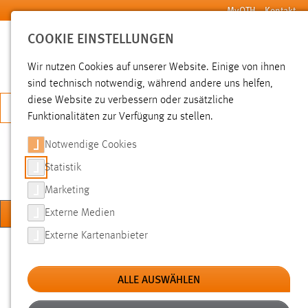
Zum Hauptinhalt springen
MyOTH
Kontakt
COOKIE EINSTELLUNGEN
SUCHE
Wir nutzen Cookies auf unserer Website. Einige von ihnen
sind technisch notwendig, während andere uns helfen,
diese Website zu verbessern oder zusätzliche
JETZT BEWERBEN
Funktionalitäten zur Verfügung zu stellen.
Notwendige Cookies
KOMPETENZZENTRUM
DIGITALE LEHRE
Statistik
Marketing
MENÜ
Externe Medien
Externe Kartenanbieter
Sie sind hier:
Aktuelle Informationen
Hochschule
Über uns
Einrichtungen
ALLE AUSWÄHLEN