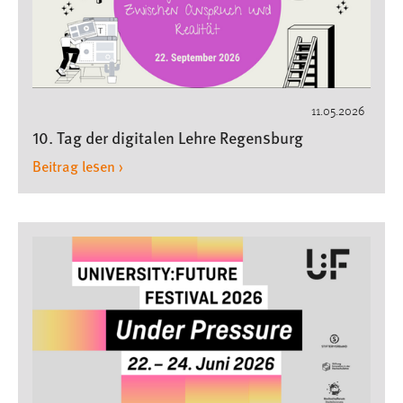
einloggen zu können.
Cookie Laufzeit:
24 Stunden
11.05.2026
STATISTIK
10. Tag der digitalen Lehre Regensburg
Statistik Cookies erfassen Informationen anonym.
Beitrag lesen ›
Diese Informationen helfen uns zu verstehen, wie
unsere Besucher unsere Website nutzen.
Matomo
Name:
_pk_ref, _pk_cvar, _pk_id, _pk_ses
Zweck:
Zugriffsstatistik
Cookie Laufzeit:
Max. 13 Monate