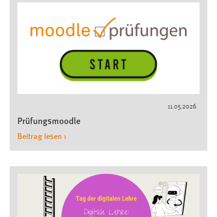
Cookie Laufzeit:
1 Jahr
Performance
Name:
staticfilecache
Zweck:
11.05.2026
Für performante Seitenauslieferung wird in diesem Cookie
Prüfungsmoodle
gespeichert, ob man eingeloggt ist.
Beitrag lesen ›
Login
Name:
fe_user, be_user, be_lastLoginProvider
Zweck:
Dieser Cookie ist notwendig um sich an der Website