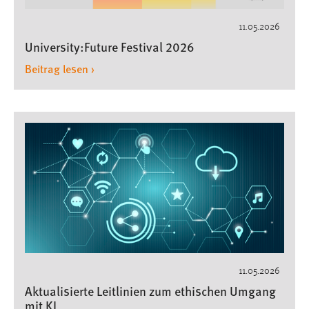
11.05.2026
University:Future Festival 2026
MARKETING
Beitrag lesen ›
Marketing Cookies werden von Drittanbietern
verwendet, um personalisierte Werbung anzuzeigen.
Sie tun dies, indem sie Besucher über Websites
hinweg verfolgen.
Google Ads
Name:
_gcl_au
Anbieter:
Google Ireland Limited
Zweck:
11.05.2026
Conversion-Tracking
Aktualisierte Leitlinien zum ethischen Umgang
mit KI