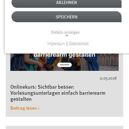
AKTUELLE INFORMATIONEN
ABLEHNEN
SPEICHERN
Details anzeigen
Impressum
|
Datenschutz
NOTWENDIGE COOKIES
Notwendige Cookies ermöglichen grundlegende
Funktionen und sind für die einwandfreie Funktion der
Website erforderlich.
11.05.2026
Einverständnis
Onlinekurs: Sichtbar besser:
Vorlesungsunterlagen einfach barrierearm
Name:
gestalten
cookie_consent
Beitrag lesen ›
Zweck:
Dieser Cookie speichert die ausgewählten Einverständnis-
Optionen des Benutzers