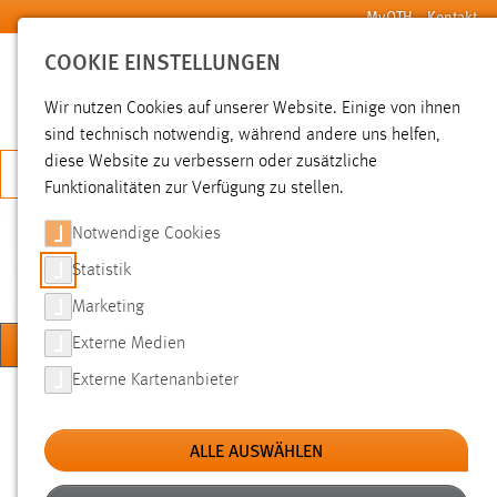
Zum Hauptinhalt springen
MyOTH
Kontakt
COOKIE EINSTELLUNGEN
SUCHE
Wir nutzen Cookies auf unserer Website. Einige von ihnen
sind technisch notwendig, während andere uns helfen,
diese Website zu verbessern oder zusätzliche
JETZT BEWERBEN
Funktionalitäten zur Verfügung zu stellen.
Notwendige Cookies
KOMPETENZZENTRUM
DIGITALE LEHRE
Statistik
Marketing
MENÜ
Externe Medien
Externe Kartenanbieter
Sie sind hier:
Generative KI
Hochschule
Über uns
Einrichtungen
ALLE AUSWÄHLEN