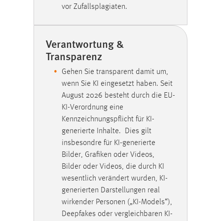
Cookie Laufzeit:
vor Zufallsplagiaten.
3 Monate
Facebook Pixel
Verantwortung &
Transparenz
Name:
_fbp
Gehen Sie transparent damit um,
wenn Sie KI eingesetzt haben. Seit
Anbieter:
August 2026 besteht durch die EU-
Facebook
KI-Verordnung eine
Zweck:
Kennzeichnungspflicht für KI-
Conversion-Tracking
generierte Inhalte. Dies gilt
insbesondre für KI-generierte
Cookie Laufzeit:
Bilder, Grafiken oder Videos,
3 Monate
Bilder oder Videos, die durch KI
wesentlich verändert wurden, KI-
generierten Darstellungen real
EXTERNE MEDIEN
wirkender Personen („KI-Models“),
Um Inhalte von Videoplattformen und Social Media
Deepfakes oder vergleichbaren KI-