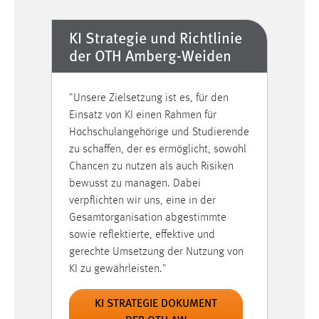
Kartenkacheln „Karte“ von OpenStreetMap:
KI Strategie und Richtlinie
https://osmfoundation.org/wiki/Privacy_Policy
der OTH Amberg-Weiden
Kartenkacheln „Satellit“ von ESRI/ArcGIS:
https://trust.arcgis.com/de/privacy/privacy-tab-
intro.htm
"Unsere Zielsetzung ist es, für den
Einsatz von KI einen Rahmen für
Kartenmaterial
Hochschulangehörige und Studierende
zu schaffen, der es ermöglicht, sowohl
Name:
Chancen zu nutzen als auch Risiken
eportfolio_map
bewusst zu managen. Dabei
Anbieter:
verpflichten wir uns, eine in der
OpenStreet Map & ESRI Maps
Gesamtorganisation abgestimmte
sowie reflektierte, effektive und
Zweck:
gerechte Umsetzung der Nutzung von
Darstellung der Kacheln für die Karte
KI zu gewährleisten."
Cookie Laufzeit:
3 Monate
KI STRATEGIE DOKUMENT