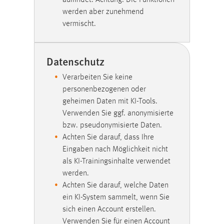
einloggen zu können.
werden aber zunehmend
Cookie Laufzeit:
vermischt.
24 Stunden
Datenschutz
STATISTIK
Verarbeiten Sie keine
Statistik Cookies erfassen Informationen anonym.
personenbezogenen oder
Diese Informationen helfen uns zu verstehen, wie
geheimen Daten mit KI-Tools.
unsere Besucher unsere Website nutzen.
Verwenden Sie ggf. anonymisierte
bzw. pseudonymisierte Daten.
Matomo
Achten Sie darauf, dass Ihre
Eingaben nach Möglichkeit nicht
Name:
als KI-Trainingsinhalte verwendet
_pk_ref, _pk_cvar, _pk_id, _pk_ses
werden.
Zweck:
Achten Sie darauf, welche Daten
Zugriffsstatistik
ein KI-System sammelt, wenn Sie
sich einen Account erstellen.
Cookie Laufzeit:
Verwenden Sie für einen Account
Max. 13 Monate