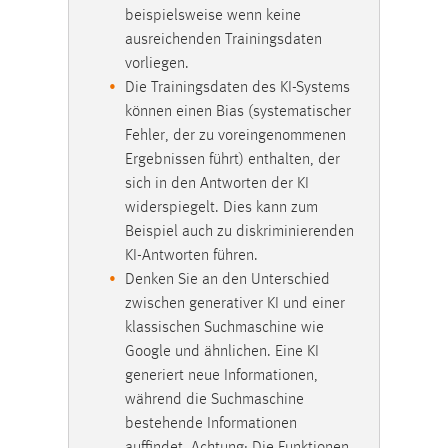
beispielsweise wenn keine
Cookie Laufzeit:
ausreichenden Trainingsdaten
1 Jahr
vorliegen.
Die Trainingsdaten des KI-Systems
Performance
können einen Bias (systematischer
Fehler, der zu voreingenommenen
Name:
Ergebnissen führt) enthalten, der
staticfilecache
sich in den Antworten der KI
Zweck:
widerspiegelt. Dies kann zum
Für performante Seitenauslieferung wird in diesem Cookie
Beispiel auch zu diskriminierenden
gespeichert, ob man eingeloggt ist.
KI-Antworten führen.
Denken Sie an den Unterschied
zwischen generativer KI und einer
Login
klassischen Suchmaschine wie
Name:
Google und ähnlichen. Eine KI
fe_user, be_user, be_lastLoginProvider
generiert neue Informationen,
während die Suchmaschine
Zweck:
bestehende Informationen
Dieser Cookie ist notwendig um sich an der Website
auffindet. Achtung: Die Funktionen