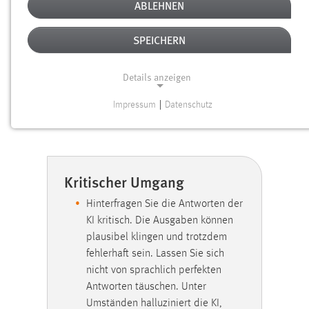
GENERATIVE KI AN DER OTH
ABLEHNEN
SPEICHERN
Generative KI eröffnet faszinierende kreative Möglichkeiten.
Doch nur durch einen kritischen und reflektierten Umgang
kann sie ihr volles Potenzial verantwortungsvoll und
Details anzeigen
nachhaltig entfalten. Beachten Sie daher bei der Nutzung
Impressum
|
Datenschutz
bitte folgende Aspekte:
NOTWENDIGE COOKIES
Notwendige Cookies ermöglichen grundlegende
Funktionen und sind für die einwandfreie Funktion der
Website erforderlich.
Kritischer Umgang
Einverständnis
Hinterfragen Sie die Antworten der
KI kritisch. Die Ausgaben können
Name:
plausibel klingen und trotzdem
cookie_consent
fehlerhaft sein. Lassen Sie sich
nicht von sprachlich perfekten
Zweck:
Antworten täuschen. Unter
Dieser Cookie speichert die ausgewählten Einverständnis-
Optionen des Benutzers
Umständen halluziniert die KI,