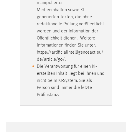
Plattformen anzeigen zu können, werden von diesen
manipulierten
externen Medien Cookies gesetzt.
Medieninhalten sowie KI-
generierten Texten, die ohne
YouTube
redaktionelle Prüfung veröffentlicht
werden und der Information der
Öffentlichkeit dienen. Weitere
Vimeo
Informationen finden Sie unter:
https://artificialintelligenceact.eu/
de/article/50/
.
EXTERNE KARTENANBIETER
Die Verantwortung für einen KI-
erstellten Inhalt liegt bei Ihnen und
Um Karten anzeigen zu können müssen die Kacheln
nicht beim KI-System. Sie als
von externen Dienstleistern geladen werden. Es
Person sind immer die letzte
werden hier Daten von externern Anbietern geladen.
OpenStreetMap Foundation
Prüfinstanz.
Diese Anbieter sind:
und
Environmental Systems Research Institute
(Esri)
bzw. deren ArcGIS-Produkte;
Es gelten die Datenschutzbestimmungen dieser
Dienste: