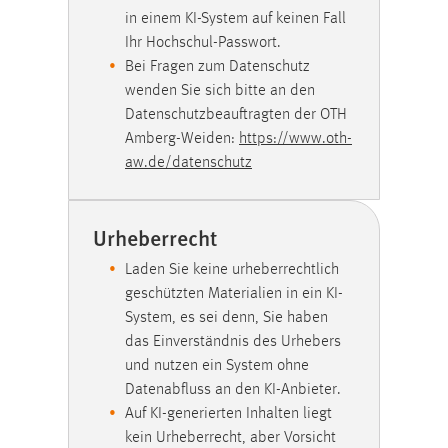
in einem KI-System auf keinen Fall
Ihr Hochschul-Passwort.
Bei Fragen zum Datenschutz
MARKETING
wenden Sie sich bitte an den
Marketing Cookies werden von Drittanbietern
Datenschutzbeauftragten der OTH
verwendet, um personalisierte Werbung anzuzeigen.
Amberg-Weiden:
https://www.oth-
Sie tun dies, indem sie Besucher über Websites
aw.de/datenschutz
hinweg verfolgen.
Google Ads
Urheberrecht
Laden Sie keine urheberrechtlich
Name:
_gcl_au
geschützten Materialien in ein KI-
System, es sei denn, Sie haben
Anbieter:
das Einverständnis des Urhebers
Google Ireland Limited
und nutzen ein System ohne
Zweck:
Datenabfluss an den KI-Anbieter.
Conversion-Tracking
Auf KI-generierten Inhalten liegt
kein Urheberrecht, aber Vorsicht