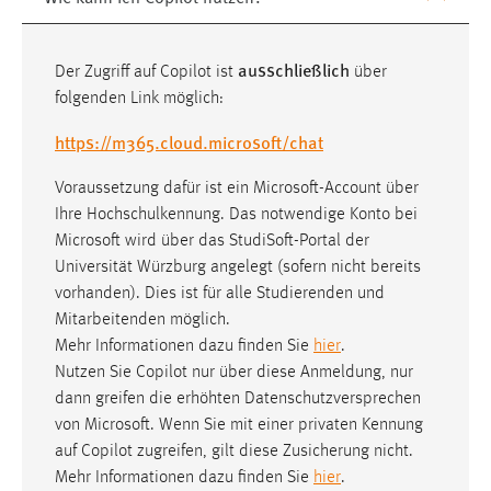
einloggen zu können.
Cookie Laufzeit:
ausschließlich
24 Stunden
Der Zugriff auf Copilot ist
über
folgenden Link möglich:
https://m365.cloud.microsoft/chat
STATISTIK
Statistik Cookies erfassen Informationen anonym.
Voraussetzung dafür ist ein Microsoft-Account über
Diese Informationen helfen uns zu verstehen, wie
Ihre Hochschulkennung. Das notwendige Konto bei
unsere Besucher unsere Website nutzen.
Microsoft wird über das StudiSoft-Portal der
Universität Würzburg angelegt (sofern nicht bereits
Matomo
vorhanden). Dies ist für alle Studierenden und
Mitarbeitenden möglich.
Name:
Mehr Informationen dazu finden Sie
hier
.
_pk_ref, _pk_cvar, _pk_id, _pk_ses
Nutzen Sie Copilot nur über diese Anmeldung, nur
dann greifen die erhöhten Datenschutzversprechen
Zweck:
von Microsoft. Wenn Sie mit einer privaten Kennung
Zugriffsstatistik
auf Copilot zugreifen, gilt diese Zusicherung nicht.
Cookie Laufzeit:
Mehr Informationen dazu finden Sie
hier
.
Max. 13 Monate