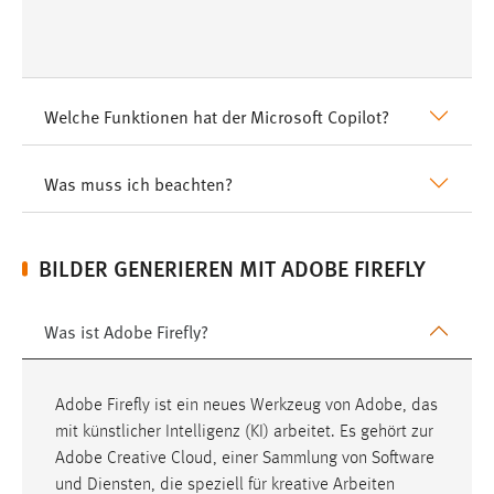
MARKETING
Welche Funktionen hat der Microsoft Copilot?
Marketing Cookies werden von Drittanbietern
verwendet, um personalisierte Werbung anzuzeigen.
Sie tun dies, indem sie Besucher über Websites
Was muss ich beachten?
hinweg verfolgen.
Google Ads
BILDER GENERIEREN MIT ADOBE FIREFLY
Name:
_gcl_au
Was ist Adobe Firefly?
Anbieter:
Google Ireland Limited
Adobe Firefly ist ein neues Werkzeug von Adobe, das
Zweck:
mit künstlicher Intelligenz (KI) arbeitet. Es gehört zur
Conversion-Tracking
Adobe Creative Cloud, einer Sammlung von Software
und Diensten, die speziell für kreative Arbeiten