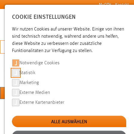
Zum Hauptinhalt springen
MyOTH
Kontakt
COOKIE EINSTELLUNGEN
SUCHE
Wir nutzen Cookies auf unserer Website. Einige von ihnen
sind technisch notwendig, während andere uns helfen,
diese Website zu verbessern oder zusätzliche
JETZT BEWERBEN
Funktionalitäten zur Verfügung zu stellen.
Notwendige Cookies
KOMPETENZZENTRUM
DIGITALE LEHRE
Statistik
Marketing
MENÜ
Externe Medien
Externe Kartenanbieter
Sie sind hier:
Hochschule
Über uns
Einrichtungen
Generative KI
Tools an der OTH
ALLE AUSWÄHLEN