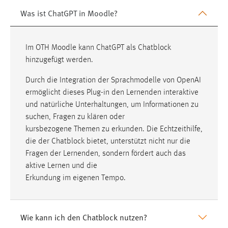
Plattformen anzeigen zu können, werden von diesen
Was ist ChatGPT in Moodle?
externen Medien Cookies gesetzt.
YouTube
Im OTH Moodle kann ChatGPT als Chatblock
hinzugefügt werden.
Vimeo
Durch die Integration der Sprachmodelle von OpenAI
ermöglicht dieses Plug-in den Lernenden interaktive
und natürliche Unterhaltungen, um Informationen zu
EXTERNE KARTENANBIETER
suchen, Fragen zu klären oder
Um Karten anzeigen zu können müssen die Kacheln
kursbezogene Themen zu erkunden. Die Echtzeithilfe,
von externen Dienstleistern geladen werden. Es
die der Chatblock bietet, unterstützt nicht nur die
werden hier Daten von externern Anbietern geladen.
Fragen der Lernenden, sondern fördert auch das
OpenStreetMap Foundation
aktive Lernen und die
Diese Anbieter sind:
und
Environmental Systems Research Institute
Erkundung im eigenen Tempo.
(Esri)
bzw. deren ArcGIS-Produkte;
Es gelten die Datenschutzbestimmungen dieser
Wie kann ich den Chatblock nutzen?
Dienste: