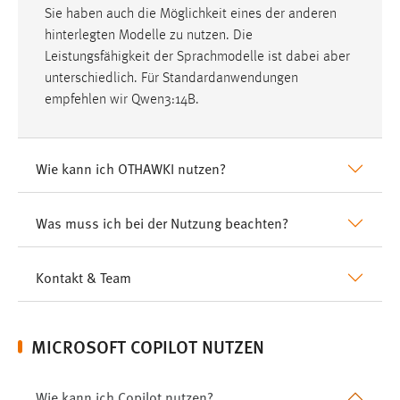
Sie haben auch die Möglichkeit eines der anderen
Cookie Laufzeit:
hinterlegten Modelle zu nutzen. Die
1 Jahr
Leistungsfähigkeit der Sprachmodelle ist dabei aber
unterschiedlich. Für Standardanwendungen
Performance
empfehlen wir Qwen3:14B.
Name:
staticfilecache
Wie kann ich OTHAWKI nutzen?
Zweck:
Für performante Seitenauslieferung wird in diesem Cookie
Was muss ich bei der Nutzung beachten?
gespeichert, ob man eingeloggt ist.
Login
Kontakt & Team
Name:
fe_user, be_user, be_lastLoginProvider
MICROSOFT COPILOT NUTZEN
Zweck:
Dieser Cookie ist notwendig um sich an der Website
Wie kann ich Copilot nutzen?