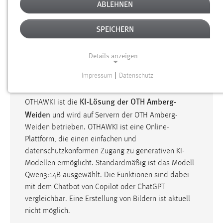
TOOLS AN DER OTH
ABLEHNEN
SPEICHERN
OTHAWKI
Details anzeigen
Was ist OTHAWKI und welche Funktionen hat es?
Impressum
|
Datenschutz
NOTWENDIGE COOKIES
KI-Lösung der OTH Amberg-
Notwendige Cookies ermöglichen grundlegende
OTHAWKI ist die
Funktionen und sind für die einwandfreie Funktion der
Weiden
und wird auf Servern der OTH Amberg-
Website erforderlich.
Weiden betrieben. OTHAWKI ist eine Online-
Plattform, die einen einfachen und
Einverständnis
datenschutzkonformen Zugang zu generativen KI-
Modellen ermöglicht. Standardmäßig ist das Modell
Name:
Qwen3:14B ausgewählt. Die Funktionen sind dabei
cookie_consent
mit dem Chatbot von Copilot oder ChatGPT
Zweck:
vergleichbar. Eine Erstellung von Bildern ist aktuell
Dieser Cookie speichert die ausgewählten Einverständnis-
nicht möglich.
Optionen des Benutzers