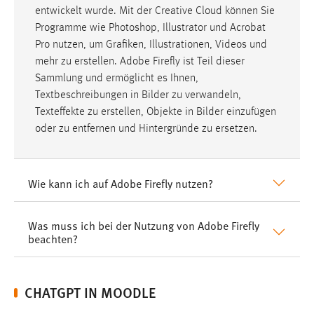
Cookie Laufzeit:
entwickelt wurde. Mit der Creative Cloud können Sie
3 Monate
Programme wie Photoshop, Illustrator und Acrobat
Pro nutzen, um Grafiken, Illustrationen, Videos und
Facebook Pixel
mehr zu erstellen. Adobe Firefly ist Teil dieser
Sammlung und ermöglicht es Ihnen,
Name:
Textbeschreibungen in Bilder zu verwandeln,
_fbp
Texteffekte zu erstellen, Objekte in Bilder einzufügen
Anbieter:
oder zu entfernen und Hintergründe zu ersetzen.
Facebook
Zweck:
Wie kann ich auf Adobe Firefly nutzen?
Conversion-Tracking
Cookie Laufzeit:
Was muss ich bei der Nutzung von Adobe Firefly
3 Monate
beachten?
EXTERNE MEDIEN
CHATGPT IN MOODLE
Um Inhalte von Videoplattformen und Social Media