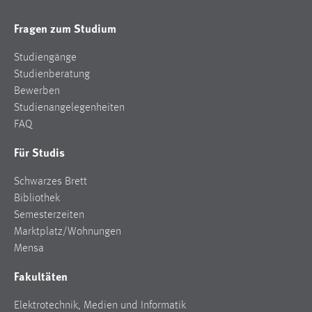
Cookie Laufzeit:
Fragen zum Studium
1 Jahr
Studiengänge
Performance
Studienberatung
Bewerben
Name:
Studienangelegenheiten
staticfilecache
FAQ
Zweck:
Für Studis
Für performante Seitenauslieferung wird in diesem Cookie
gespeichert, ob man eingeloggt ist.
Schwarzes Brett
Bibliothek
Login
Semesterzeiten
Marktplatz/Wohnungen
Name:
Mensa
fe_user, be_user, be_lastLoginProvider
Fakultäten
Zweck:
Dieser Cookie ist notwendig um sich an der Website
Elektrotechnik, Medien und Informatik