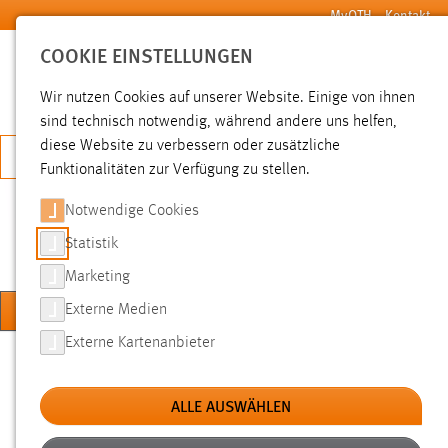
Zum Hauptinhalt springen
MyOTH
Kontakt
COOKIE EINSTELLUNGEN
SUCHE
Wir nutzen Cookies auf unserer Website. Einige von ihnen
sind technisch notwendig, während andere uns helfen,
diese Website zu verbessern oder zusätzliche
JETZT BEWERBEN
Funktionalitäten zur Verfügung zu stellen.
Notwendige Cookies
KOMPETENZZENTRUM
DIGITALE LEHRE
Statistik
Marketing
MENÜ
Externe Medien
Externe Kartenanbieter
Sie sind hier:
Hochschule
Über uns
Einrichtungen
E-Portfolios
Dreiklang on air
ALLE AUSWÄHLEN