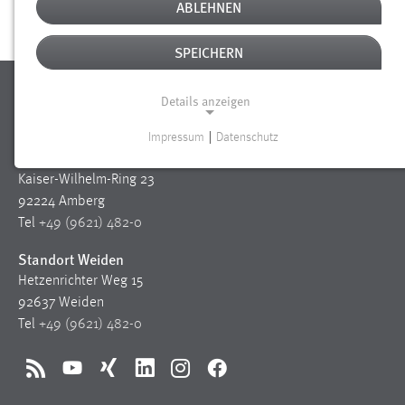
DREIKLANG ON AIR
ABLEHNEN
SPEICHERN
Ostbayerische Technische
Details anzeigen
Hochschule Amberg-Weiden
Impressum
|
Datenschutz
NOTWENDIGE COOKIES
Standort Amberg
Kaiser-Wilhelm-Ring 23
Notwendige Cookies ermöglichen grundlegende
92224 Amberg
Funktionen und sind für die einwandfreie Funktion der
Tel
+49 (9621) 482-0
Website erforderlich.
Standort Weiden
Einverständnis
Hetzenrichter Weg 15
92637 Weiden
Name:
Tel
+49 (9621) 482-0
cookie_consent
Zweck:
RSS
YouTube
Xing
LinkedIn
Instagram
Facebook
Dieser Cookie speichert die ausgewählten Einverständnis-
Optionen des Benutzers